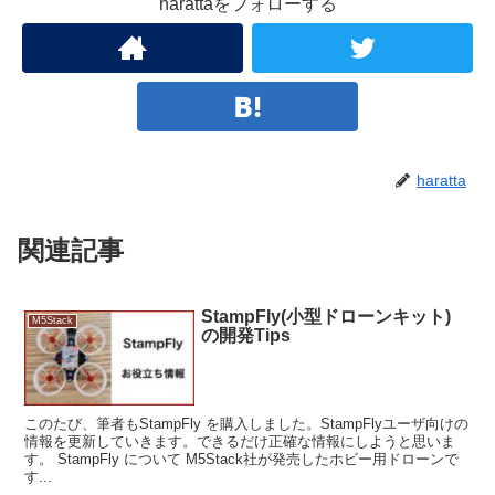
harattaをフォローする
{
  int32_t cursor_x = canvas.getCursorX() - scrollstep;
  if (cursor_x <= 0)
  {
    textpos = 0;
    cursor_x = display.width();
haratta
  }
  canvas.setCursor(cursor_x, 0);
関連記事
  canvas.scroll(-scrollstep, 0);
  while (textpos < textlen && cursor_x <= display.width
  {
StampFly(小型ドローンキット)
M5Stack
の開発Tips
    canvas.print(text[textpos++]);
    cursor_x = canvas.getCursorX();
  }
  display.waitDisplay();
このたび、筆者もStampFly を購入しました。StampFlyユーザ向けの
情報を更新していきます。できるだけ正確な情報にしようと思いま
  int y = (display.height() - canvas.height()) >> 1;
す。 StampFly について M5Stack社が発売したホビー用ドローンで
す...
  canvas.pushSprite(&display, 0, y);