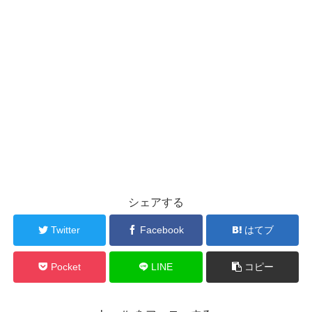
    scrollstep = 16;
    display.setEpdMode(epd_mode_t::epd_fastest);
    display.invertDisplay(true);
    display.clear(TFT_BLACK);
  }
  if (display.width() < display.height())
  {
    display.setRotation(display.getRotation() ^ 1);
  }
  canvas.setColorDepth(1); // mono color
  canvas.setFont(&fonts::lgfxJapanMinchoP_32);
シェアする
  canvas.setTextWrap(false);
  canvas.setTextSize(2);
Twitter
Facebook
はてブ
  canvas.createSprite(display.width() + 64, 72);
Pocket
LINE
コピー
}
void loop(void)