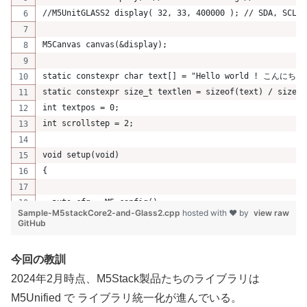
//M5UnitGLASS2 display( 32, 33, 400000 ); // SDA, SCL
M5Canvas canvas(&display);
static constexpr char text[] = "Hello 
static constexpr size_t textlen = sizeof(text) / sizeof
int textpos = 0;
int scrollstep = 2;
void setup(void) 
{
  auto cfg = M5.config();
Sample-M5stackCore2-and-Glass2.cpp
hosted with ❤ by
view raw
GitHub
  M5.begin(cfg);             // Init M5Core2.
  M5.Lcd.fillScreen(WHITE);  // Set the screen backgrou
今回の教訓
  delay(500);                // Delay 500ms.
2024年2月時点、M5Stack製品たちのライブラリは
  M5.Lcd.fillScreen(RED);
  delay(500);
M5Unified で ライブラリ統一化が進んでいる。