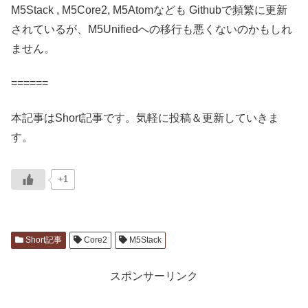
  M5.Lcd.fillScreen(GREEN);
M5Stack , M5Core2, M5Atomなども Githubで頻繁に更新
  delay(500);
されているが、M5Unifiedへの移行も悪くないのかもしれ
  M5.Lcd.fillScreen(BLUE);
ません。
  delay(500);
  M5.Lcd.fillScreen(BLACK);
======
  delay(500);
  M5.Lcd.setCursor(10, 10);  // Move the cursor positio
本記事はShort記事です。気軽に投稿＆更新していきま
  M5.Lcd.setTextColor(WHITE);  // Set the font color to
す。
  M5.Lcd.setTextSize(3);  // Set the font size.
  M5.Lcd.printf("Display Test!");  // Serial output for
+1
  // draw graphic
  delay(1000);
Short記事
Core2
M5Stack
  display.begin();
  display.setColorDepth(2);
スポンサーリンク
  if (display.isEPD())
  {