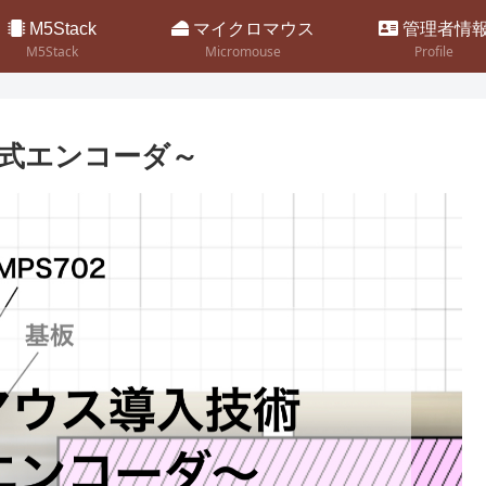
M5Stack
マイクロマウス
管理者情
M5Stack
Micromouse
Profile
式エンコーダ～