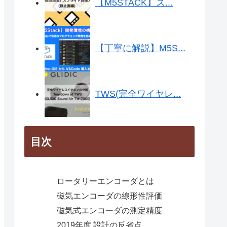
【M5STACK】ス...
【丁寧に解説】M5S...
TWS(完全ワイヤレ...
目次
ロータリーエンコーダとは
磁気エンコーダの線形性評価
磁気式エンコーダの測定精度
2019年度 設計の反省点