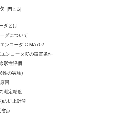
次
ーダとは
ーダについて
ンコーダIC MA702
式エンコーダICの設置条件
線形性評価
形性の実験)
原因
の測定精度
度)の机上計算
反省点